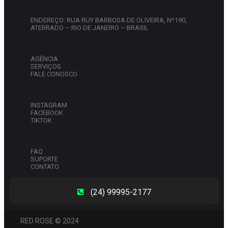
ENDEREÇO: RUA RUY BARBOSA DE OLIVEIRA, Nº190,
ATERRADO – RIO DE JANEIRO – BRASIL
AGÊNCIA
SERVIÇOS
FALE CONOSCO
INSTAGRAM
FACEBOOK
TIKTOK
FAQ
SUPORTE
CONTATO
(24) 99995-2177
RED ROSE © 2024